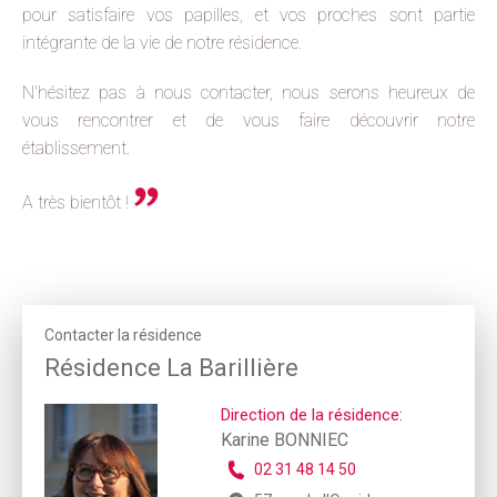
pour satisfaire vos papilles, et vos proches sont partie
intégrante de la vie de notre résidence.
N'hésitez pas à nous contacter, nous serons heureux de
vous rencontrer et de vous faire découvrir notre
établissement.
A très bientôt !
Contacter la résidence
Résidence La Barillière
Direction de la résidence:
Karine BONNIEC
02 31 48 14 50