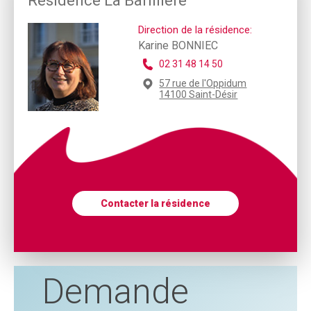
Résidence La Barillière
Direction de la résidence:
Karine BONNIEC
02 31 48 14 50
57 rue de l'Oppidum
14100 Saint-Désir
Contacter la résidence
Demande