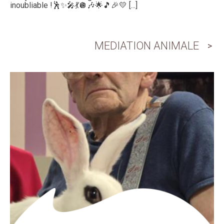
inoubliable !🕺✨🎤💃🪩🎶🌟🎵🎉💛 [...]
MEDIATION ANIMALE