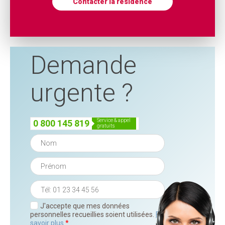
Contacter la résidence
Demande
urgente ?
service & appel
0 800 145 819
gratuits
J'accepte que mes données
personnelles recueillies soient utilisées.
En
savoir plus
*