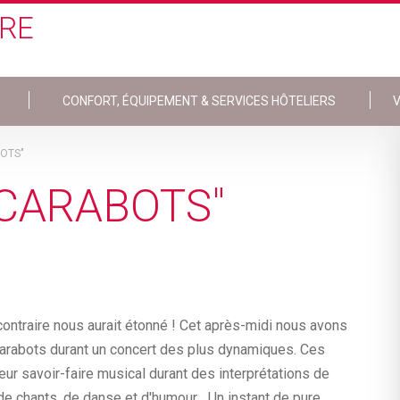
ÈRE
CONFORT, ÉQUIPEMENT & SERVICES HÔTELIERS
V
OTS"
 CARABOTS"
contraire nous aurait étonné ! Cet après-midi nous avons
Carabots durant un concert des plus dynamiques. Ces
eur savoir-faire musical durant des interprétations de
 de chants, de danse et d'humour... Un instant de pure