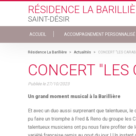
Skip to main content
RÉSIDENCE LA BARILLI
SAINT-DÉSIR
ACCUEIL
ACCOMPAGNEMENT PERSONNALISÉ
Résidence La Barillière
>
Actualités
>
CONCERT "LES CARAB
CONCERT "LES
Publiée le
27/10/2023
Un grand moment musical à la Barillière
Et avec un duo aussi surprenant que talentueux, le 
pu faire un triomphe à Fred & Reno du groupe les 
talentueux musiciens ont pu nous faire profiter de l
variété française remis au gout du jour ! Un instant