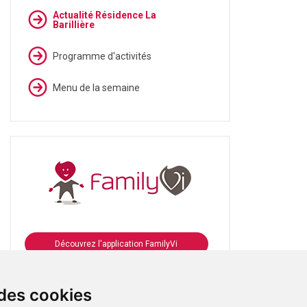
Actualité Résidence La
Barillière
Programme d'activités
Menu de la semaine
Découvrez l'application FamilyVi
Se connecter à FamilyVi
 des cookies