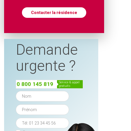
Contacter la résidence
Demande
urgente ?
service & appel
0 800 145 819
gratuits