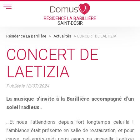
Skip to main content
RÉSIDENCE LA BARILLIÈRE
SAINT-DÉSIR
Résidence La Barillière
>
Actualités
>
CONCERT DE LAETIZIA
CONCERT DE
LAETIZIA
Publiée le
18/07/2024
La musique s’invite à la Barillière accompagné d’un
soleil radieux .
…Et nous l’attendions depuis fort longtemps celui-là !
l’ambiance était présente en salle de restauration, et pour
cause, cet après-midi nous avons pu accueillir Laetizia