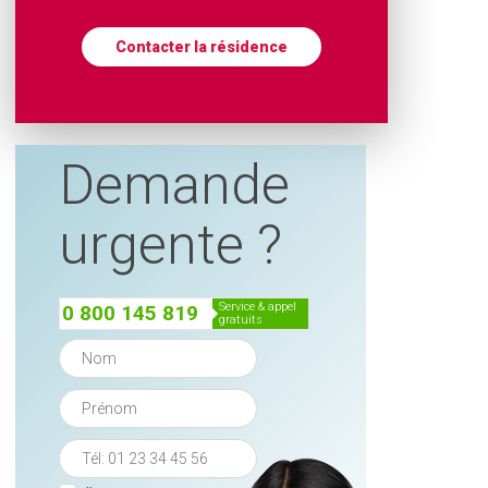
Contacter la résidence
Demande
urgente ?
service & appel
0 800 145 819
gratuits