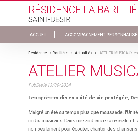
Skip to main content
RÉSIDENCE LA BARILLI
SAINT-DÉSIR
ACCUEIL
ACCOMPAGNEMENT PERSONNALISÉ
Résidence La Barillière
>
Actualités
>
ATELIER MUSICAUX en
ATELIER MUSIC
Publiée le
13/09/2024
Les après-midis en unité de vie protégée, D
Malgré un été au temps plus que maussade, l'Unité 
midis musicaux. Dans une ambiance conviviale et 
non seulement pour écouter, chanter des chansons