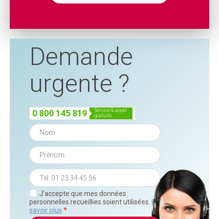
Demande
urgente ?
service & appel
0 800 145 819
gratuits
J'accepte que mes données
personnelles recueillies soient utilisées.
En
savoir plus
*